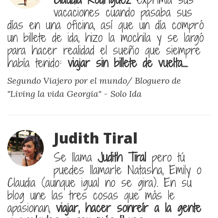
vacaciones cuando pasaba sus
días en una oficina, así que un día compró
un billete de ida, hizo la mochila y se largó
para hacer realidad el sueño que siempre
había tenido:
viajar sin billete de vuelta...
.
Segundo Viajero por el mundo/ Bloguero de
"Living la vida Georgia" -
Solo Ida
Judith Tiral
Se llama
Judith Tiral
pero tú
puedes llamarle Natasha, Emily o
Claudia (aunque igual no se gira). En su
blog une las tres cosas que más le
apasionan,
viajar, hacer sonreír a la gente