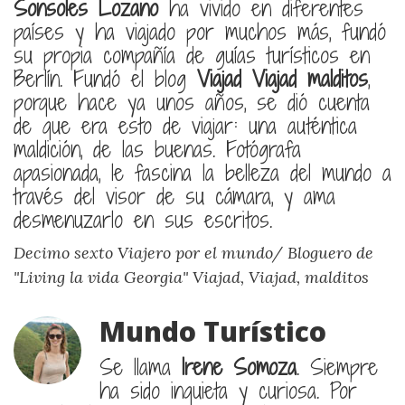
Sonsoles Lozano
ha vivido en diferentes
países y ha viajado por muchos más, fundó
su propia compañía de guías turísticos en
Berlín. Fundó el blog
Viajad Viajad malditos
,
porque hace ya unos años, se dió cuenta
de que era esto de viajar: una auténtica
maldición, de las buenas. Fotógrafa
apasionada, le fascina la belleza del mundo a
través del visor de su cámara, y ama
desmenuzarlo en sus escritos.
Decimo sexto Viajero por el mundo/ Bloguero de
"Living la vida Georgia"
Viajad, Viajad, malditos
Mundo Turístico
Se llama
Irene Somoza
. Siempre
ha sido inquieta y curiosa. Por