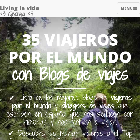
Living la vida
TOGGLE
MENU
<3 Georgia <3
NAVIGAT
35 VIAJEROS
POR EL MUNDO
con Blogs de viajes
✔ Lista de los mejores blogs de
viajeros
por el mundo
y
bloggers de viajes
que
escriben en español que nos seducen con
historias y nos motivan a viajar.
✔ Descubre las manías viajeras o el Top