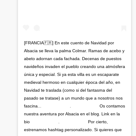
[FRANCIA🇫🇷] En este cuento de Navidad por
Alsacia se lleva la palma Colmar. Ramas de acebo y
abeto adornan cada fachada. Decenas de puestos
navideños invaden el pueblo creando una atmósfera
única y especial. Si ya esta villa es un escaparate
medieval hermoso en cualquier época del año, en
Navidad te traslada (como si del fantasma del
pasado se tratase) a un mundo que a nosotros nos
fascina...⠀⠀⠀⠀⠀⠀⠀⠀⠀ .⠀⠀⠀⠀⠀⠀⠀⠀⠀ Os contamos
nuestra aventura por Alsacia en el blog. Link en la
bio⠀⠀⠀⠀⠀⠀⠀⠀⠀ .⠀⠀⠀⠀⠀⠀⠀⠀⠀ Por cierto,
estrenamos hashtag personalizado. Si quieres que