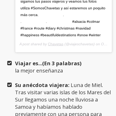
sigamos tus pasos viajeros y veamos tus fotos
utiliza #SomosChavetas y así estaremos un poquito
más cerca.⠀⠀⠀⠀⠀⠀⠀⠀⠀ .⠀⠀⠀⠀⠀⠀⠀⠀⠀
.⠀⠀⠀⠀⠀⠀⠀⠀⠀ . ⠀⠀⠀⠀⠀⠀⠀⠀⠀ #alsacia #colmar
#france #route #diary #christmas #navidad
#happiness #beautifuldestinations #snow #winter
A post shared by
Chavetas
(@viajeschavetas) on
Oct 30, 2018 at 1:15pm PDT
Viajar es...(En 3 palabras)
la mejor enseñanza
Su anécdota viajera:
Luna de Miel.
Tras visitar varias islas de los Mares del
Sur llegamos una noche lluviosa a
Samoa y habíamos hablado
previamente con una persona para