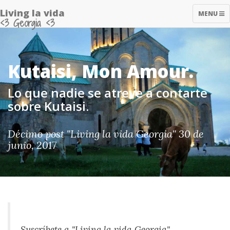
Living la vida
TOGGLE
MENU
<3 Georgia <3
NAVIGAT
Kutaisi, Mon Amour.
Lo que nadie se atreve a contarte
sobre Kutaisi.
Décimo post
"Living la vida Georgia"
30 de
junio, 2017
Suscríbete a "Living la vida Georgia"