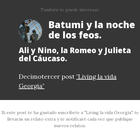
También te puede interesar:
Batumi y la noche
de los feos.
Ali y Nino, la Romeo y Julieta
del Cáucaso.
Decimotercer post
"Living la vida
Georgia"
Si este post te ha gustado suscríbete a "Living la vida Georgia", te
llevarás un relato extra y te notificaré cada vez que publique
nuevos relatos.