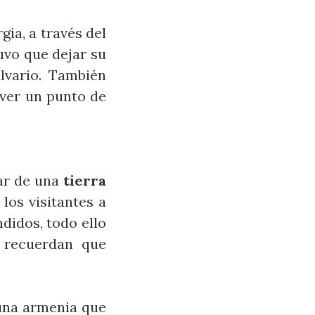
ia, a través del
uvo que dejar su
lvario. También
 ver un punto de
ar de una
tierra
los visitantes a
didos, todo ello
e recuerdan que
 una armenia que