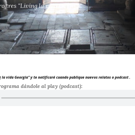
o tres
"Living la vida Georgia"
 la vida Georgia" y te notificaré cuando publique nuevos relatos o podcast .
ograma dándole al play (podcast):