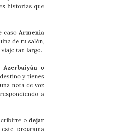
s historias que
te caso
Armenia
uina de tu salón,
viaje tan largo.
 Azerbaiyán o
destino y tienes
 una nota de voz
 respondiendo a
scribirte o
dejar
 este programa