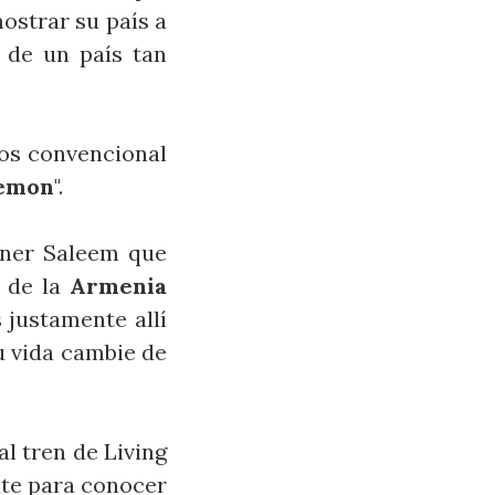
ostrar su país a
s de un país tan
nos convencional
lemon
".
Hiner Saleem que
s de la
Armenia
 justamente allí
u vida cambie de
l tren de Living
date para conocer