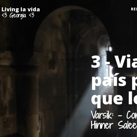
Living la vida
RE
<3 Georgia <3
3 - V
país 
que l
Varsik: - C
Hinner Sale