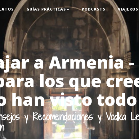
LATOS
GUÍAS PRÁCTICAS
PODCASTS
VIAJEROS
iajar a Armenia -
para los que cre
o han visto todo
onsejos y Recomendaciones y Vodka L
en